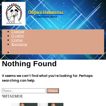
Menu
Образ Невесты
Свадебная мода
Главная
О сайте
Статьи
Контакты
Search
for
Nothing Found
It seems we can’t find what you’re looking for. Perhaps
searching can help.
Найти:
ЧИТАЕМОЕ