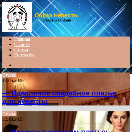
Menu
Образ Невесты
Свадебная мода
Главная
О сайте
Статьи
Контакты
Search
for
Статьи
14.05.2026
— Идеальное свадебное платье
для невесты
Статьи
22.10.2025
— Невеста в розовом платье: