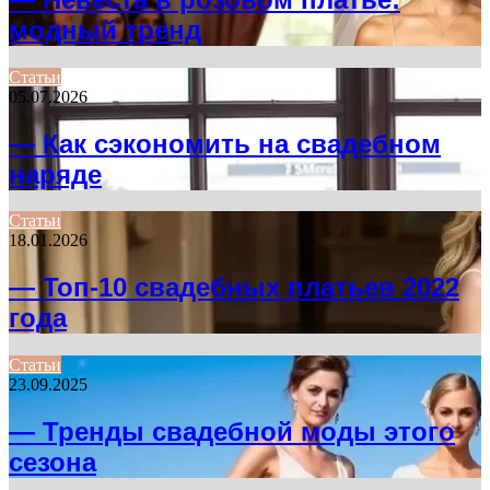
модный тренд
Статьи
05.07.2026
— Как сэкономить на свадебном
наряде
Статьи
18.01.2026
— Топ-10 свадебных платьев 2022
года
Статьи
23.09.2025
— Тренды свадебной моды этого
сезона