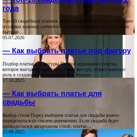
года
Топ-10 свадебных платьев 2022 Свадебное платье — это один
из самых важных элементов на любой свадьбе. Оно должно
быть не…
05.07.2026
— Как выбрать платье под фигуру
Подбор платья для фигуры Подбор идеального платья,
которое выгодно подчеркнет вашу фигуру, играет важную
роль в создании стильного образа. Разные…
17.10.2025
— Как выбрать платье для
свадьбы
Выбор стиля Перед выбором платья для свадьбы важно
определиться со стилем церемонии. Если свадьба будет
проводиться в загородном стиле, платье…
23.09.2025