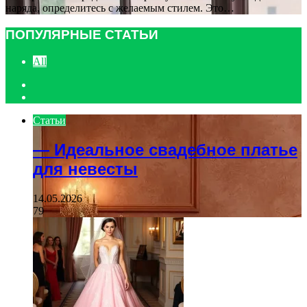
наряда, определитесь с желаемым стилем. Это…
ПОПУЛЯРНЫЕ СТАТЬИ
All
Previous
page
Next
page
Статьи
— Идеальное свадебное платье
для невесты
14.05.2026
79