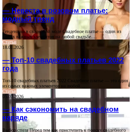
— Невеста в розовом платье:
модный тренд
Тенденции в свадебной моде Свадебное платье — один из
самых важных элементов на любой свадьбе.…
Статьи
18.01.2026
— Топ-10 свадебных платьев 2022
года
Топ-10 свадебных платьев 2022 Свадебное платье — это один
из самых важных элементов на любой…
Статьи
05.07.2026
— Как сэкономить на свадебном
наряде
Выбор стиля Перед тем как приступить к поиску свадебного