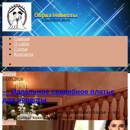
Menu
Образ Невесты
Свадебная мода
Главная
О сайте
Статьи
Контакты
Search
for
Статьи
14.05.2026
— Идеальное свадебное платье
для невесты
Выбор стиля Подбор идеального свадебного платья — это
один из самых важных моментов в жизни…
Статьи
22.10.2025