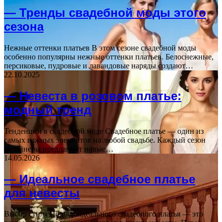
— Тренды свадебной моды этого
сезона
Нежные оттенки платьев В этом сезоне свадебной моды
особенно популярны нежные оттенки платьев. Белоснежные,
персиковые, пудровые и лавандовые наряды создают…
22.10.2025
— Невеста в розовом платье:
модный тренд
Тенденции в свадебной моде Свадебное платье — один из
самых важных элементов на любой свадьбе. Каждый сезон
дизайнеры предлагают новые…
14.05.2026
— Идеальное свадебное платье
для невесты
Выбор стиля Подбор идеального свадебного платья — это