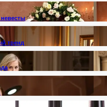
 невесты
ый тренд
ода
я