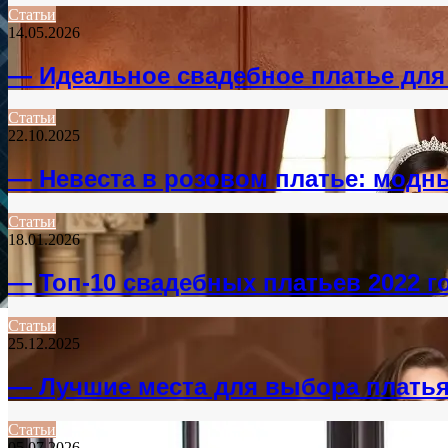
Статьи
14.05.2026
— Идеальное свадебное платье для
Статьи
22.10.2025
— Невеста в розовом платье: модн
Статьи
18.01.2026
— Топ-10 свадебных платьев 2022 г
Статьи
25.12.2025
— Лучшие места для выбора плать
Статьи
05.07.2026