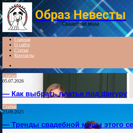
Образ Невесты
Свадебная мода
Главная
О сайте
Статьи
Контакты
Search
for
Статьи
05.07.2026
— Как выбрать платье под фигуру
Статьи
23.09.2025
— Тренды свадебной моды этого се