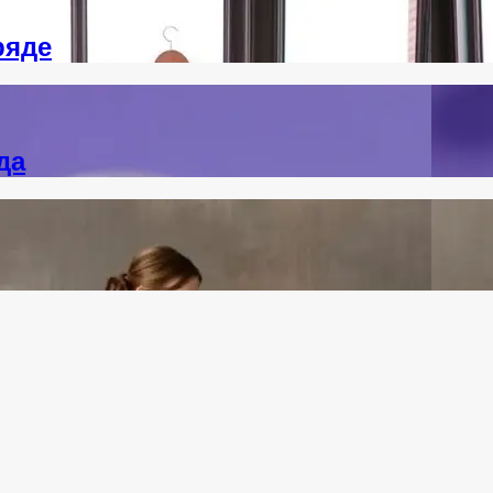
ряде
да